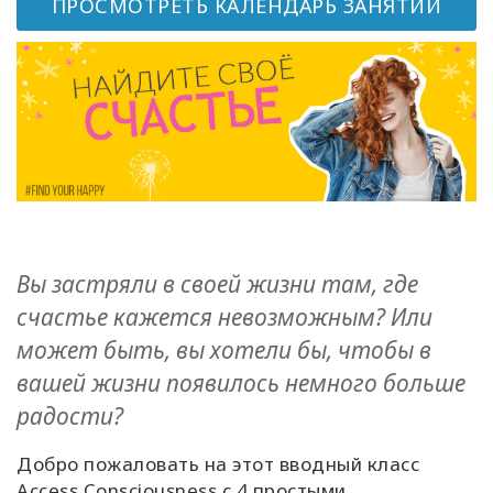
ПРОСМОТРЕТЬ КАЛЕНДАРЬ ЗАНЯТИЙ
Классы
Фасилитаторы
Shop
More
Вы застряли в своей жизни там, где
КОНТАКТЫ
счастье кажется невозможным? Или
может быть, вы хотели бы, чтобы в
вашей жизни появилось немного больше
ПОИСК
радости?
Добро пожаловать на этот вводный класс
Access Consciousness с 4 простыми