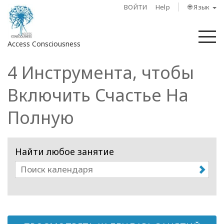
ВОЙТИ
Help
🌐 Язык
М
Access Consciousness
4 Инструмента, чтобы
Войти
в
Включить Счастье На
свою
учетную
Полную
запись
О
Найти любое занятие
нас
Access
Bars
Регионы