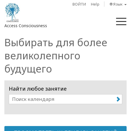
ВОЙТИ
Help
🌐 Язык
М
Access Consciousness
Выбирать для более
Войти
в
великолепного
свою
учетную
будущего
запись
О
Найти любое занятие
нас
Access
Bars
Регионы