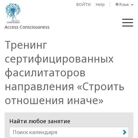
ВОЙТИ
Help
🌐 Язык
М
Access Consciousness
Тренинг
Войти
в
сертифицированных
свою
учетную
фасилитаторов
запись
направления «Строить
О
нас
отношения иначе»
Access
Bars
Найти любое занятие
Регионы