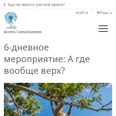
Еще не имеете учетной записи?
ВОЙТИ
🌐 Язык
Ме
Access Consciousness
6-дневное
Войти
в
мероприятие: А где
свою
учетную
вообще верх?
запись
КОНТАКТЫ
ПОИСК