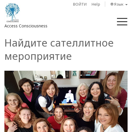
ВОЙТИ
Help
🌐 Язык
М
Access Consciousness
Найдите сателлитное
Войти
в
мероприятие
свою
учетную
запись
О
нас
Access
Bars
Регионы