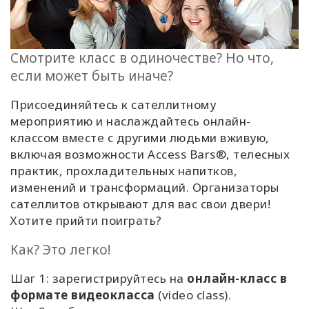
Классы
Смотрите класс в одиночестве? Но что,
Фасилитаторы
если может быть иначе?
Shop
Присоединяйтесь к сателлитному
мероприятию и наслаждайтесь онлайн-
More
классом вместе с другими людьми вживую,
включая возможности Access Bars®, телесных
практик, прохладительных напитков,
изменений и трансформаций. Организаторы
КОНТАКТЫ
сателлитов открывают для вас свои двери!
Хотите прийти поиграть?
ПОИСК
Как? Это легко!
Шаг 1: зарегистрируйтесь на
онлайн-класс в
формате видеокласса
(video class).