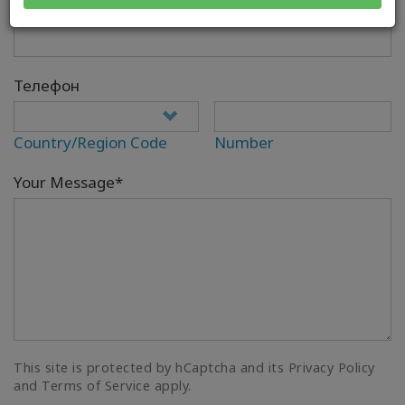
Электронная почта*
Телефон
Country/Region Code
Number
Your Message*
This site is protected by hCaptcha and its Privacy Policy
and Terms of Service apply.