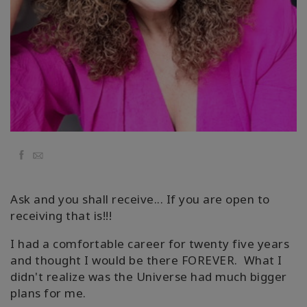
Классы
Фасилитаторы
Shop
More
Facebook
Email
КОНТАКТЫ
Ask and you shall receive... If you are open to
receiving that is!!!
ПОИСК
I had a comfortable career for twenty five years
and thought I would be there FOREVER. What I
didn't realize was the Universe had much bigger
plans for me.