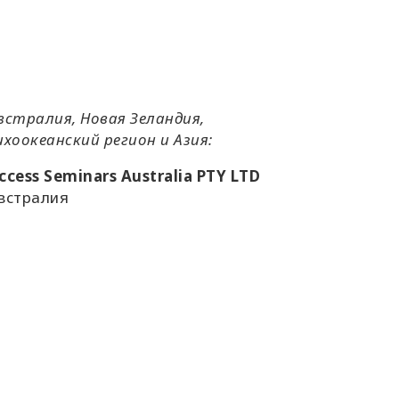
встралия, Новая Зеландия,
ихоокеанский регион и Азия:
ccess Seminars Australia PTY LTD
встралия