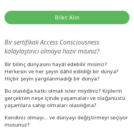
Kolaylaştırıcılar
Bilet Alın
Shop
More
Bir sertifikalı Access Consciousness
kolaylaştırıcı olmaya hazır mısınız?
Mutluluğunuzu
Açın
Bir bilinç dünyasını hayâl edebilir misiniz?
Herkesin ve her şeyin dâhil edildiği bir dünya?
Hiçbir şeyin yargılanmadığı bir dünya?
İLETIŞIM
Bu olasılığa katkı olmak ister miydiniz? Kişilerin
gerçekten neşe içinde yaşamaları ve olağanüstü
yaşamlara sahip olmaları olasılığına?
ARA
Kendiniz olmayı... ve dünyayı değiştirmeyi seçiyor
musunuz?