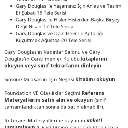
Gary Douglas ile Yaşamınız İçin Anlaş ve Teslim
Et Şubat-16 Tele Serisi
Gary Douglas ile Hisler Hislerden Başka Birşey
Değil Nisan-17 Tele Serisi
Gary Douglas ve Dain Heer ile Aptallığı
Küçültmek Ağustos-20 Tele Serisi
Gary Douglas'ın Kadınlar Salonu ve Gary
Douglas'ın Centilmenler Kulübü
kitaplarını
okuyun veya sınıf tekrarlarını dinleyin
.
Simone Milasas'ın İşin Neşesi
kitabını okuyun
.
Foundation VE Olasılıklar Seçimi
Referans
Materyallerini satın alın ve okuyun
(sınıf
tamamlandıktan sonra da satın alınabilir).
Referans Materyallerine dayanan
anketi
tamamlayın
(CF Eğitimine kayıt olduktan sonra