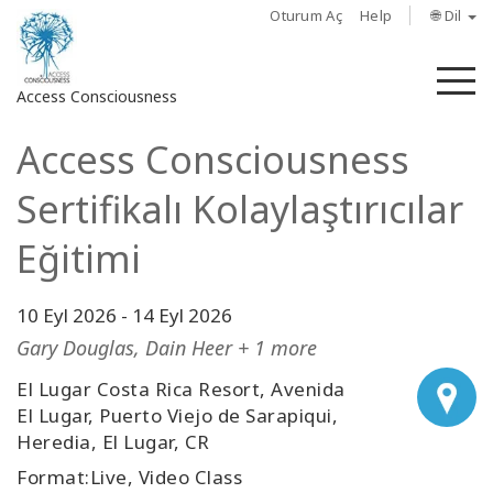
Oturum Aç
Help
🌐 Dil
M
Access Consciousness
Access Consciousness
Hesabınızda
oturum
Sertifikalı Kolaylaştırıcılar
açın
Eğitimi
Hakkında
10 Eyl 2026
-
14 Eyl 2026
Access
Bars
Gary Douglas, Dain Heer + 1 more
El Lugar Costa Rica Resort, Avenida
Bölgeler
El Lugar, Puerto Viejo de Sarapiqui,
Heredia, El Lugar, CR
Sınıflar
Format:Live, Video Class