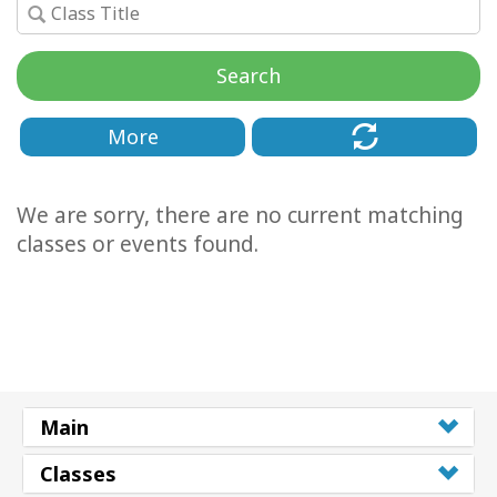
Kolaylaştırıcılar
Search
Shop
More
More
Mutluluğunuzu
We are sorry, there are no current matching
Açın
classes or events found.
İLETIŞIM
ARA
Main
Classes