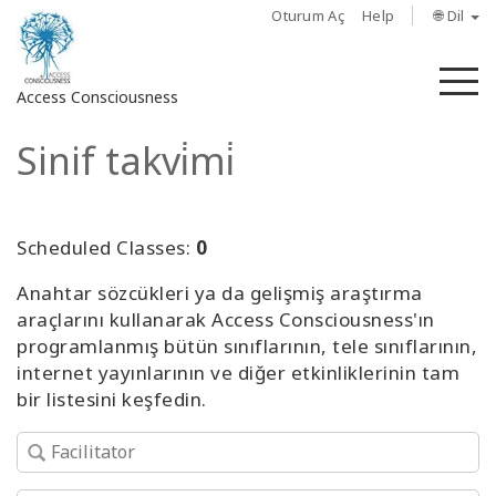
Oturum Aç
Help
🌐 Dil
M
Access Consciousness
Sinif takvi̇mi̇
Hesabınızda
oturum
açın
Scheduled Classes:
0
Hakkında
Anahtar sözcükleri ya da gelişmiş araştırma
araçlarını kullanarak Access Consciousness'ın
Access
programlanmış bütün sınıflarının, tele sınıflarının,
Bars
internet yayınlarının ve diğer etkinliklerinin tam
bir listesini keşfedin.
Bölgeler
Sınıflar