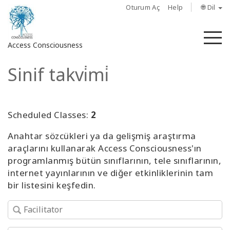
Oturum Aç
Help
🌐 Dil
M
Access Consciousness
Sinif takvi̇mi̇
Hesabınızda
oturum
açın
Scheduled Classes:
2
Hakkında
Anahtar sözcükleri ya da gelişmiş araştırma
araçlarını kullanarak Access Consciousness'ın
Access
programlanmış bütün sınıflarının, tele sınıflarının,
Bars
internet yayınlarının ve diğer etkinliklerinin tam
bir listesini keşfedin.
Bölgeler
Sınıflar