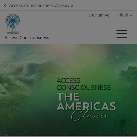
Access Consciousness Anasayfa
Oturum Aç
🌐 Dil
Me
Access Consciousness
Hesabınızda
oturum
açın
Home
Calendar
İLETIŞIM