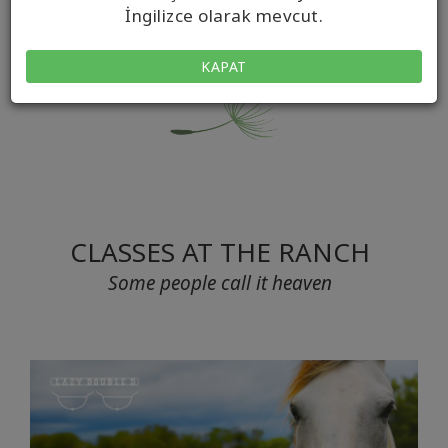
İngilizce olarak mevcut.
KAPAT
CLASSES AT THE RANCH
Some people call it heaven