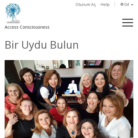
Oturum Aç
Help
🌐 Dil
M
Access Consciousness
Bir Uydu Bulun
Hesabınızda
oturum
açın
Hakkında
Access
Bars
Bölgeler
Sınıflar