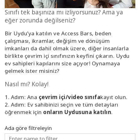
Kolaylaştırıcılar
Sınıfı tek başınıza mı izliyorsunuz? Ama ya
eğer zorunda değilseniz?
Shop
Bir Uydu’ya katılın ve Access Bars, beden
More
çalışması, ikramlar, değişim ve dönüşüm
imkanları da dahil olmak üzere, diğer insanlarla
Mutluluğunuzu
birlikte çevrim içi sınıfınızın keyfini çıkarın. Uydu
Açın
ev sahipleri kapılarını size açıyor! Oynamaya
gelmek ister misiniz?
Nasıl mı? Kolay!
İLETIŞIM
1. Adım: Ana
çevrim içi/video sınıfa
kayıt olun.
2. Adım: Ev sahibinizi seçin ve tüm detayları
ARA
öğrenmek için
onların Uydusuna katılın
.
Ada göre filtreleyin