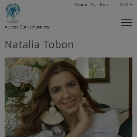
Oturum Aç
Help
🌐 Dil
M
Access Consciousness
Natalia Tobon
Hesabınızda
oturum
açın
Hakkında
Access
Bars
Bölgeler
Sınıflar