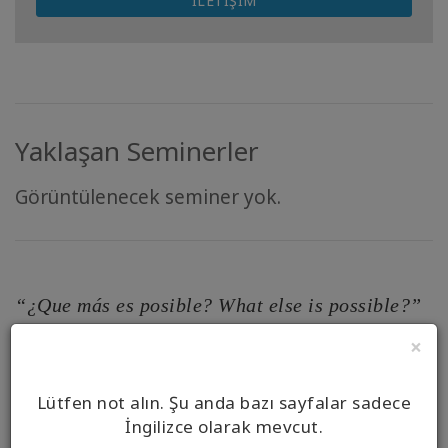
İLETIŞIM
Yaklaşan Seminerler
Görüntülenecek seminer yok.
“¿Que más es posible? What else is possible?”
- ACCESS CONSCIOUSNESS
×
Lütfen not alın. Şu anda bazı sayfalar sadece
İngilizce olarak mevcut.
Your Full Name*