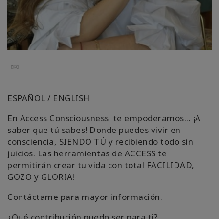
Kolaylaştırıcılar
Shop
More
Email
Mutluluğunuzu
Açın
ESPAÑOL / ENGLISH
En Access Consciousness te empoderamos... ¡A
saber que tú sabes! Donde puedes vivir en
İLETIŞIM
consciencia, SIENDO TÚ y recibiendo todo sin
juicios. Las herramientas de ACCESS te
permitirán crear tu vida con total FACILIDAD,
ARA
GOZO y GLORIA!
Contáctame para mayor información.
¿Qué contribución puedo ser para ti?