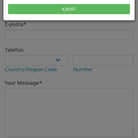
KAPAT
E-posta*
Telefon
Country/Region Code
Number
Your Message*