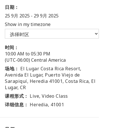
日期：
25 9月 2025
-
29 9月 2025
Show in my timezone
时间：
10:00 AM to 05:30 PM
(UTC-06:00) Central America
场地：
El Lugar Costa Rica Resort,
Avenida El Lugar, Puerto Viejo de
Sarapiquí, Heredia 41001, Costa Rica, El
Lugar, CR
课程形式：
Live, Video Class
详细信息：
Heredia, 41001