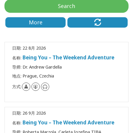
Regions
Search
课
More
程
查
找
日期:
22 8月 2026
导
师
Being You – The Weekend Adventure
名称:
导师:
Dr. Andrew Gardella
Shop
地点:
Prague, Czechia
More
方式:
日期:
26 9月 2026
联
系
Being You – The Weekend Adventure
名称:
导师:
Roberta Marzola, Carleta Iozefina TIBA