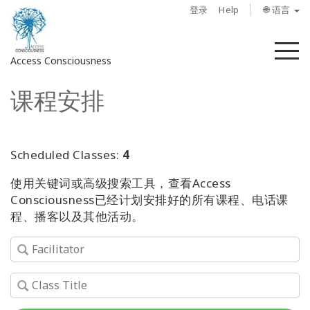
登录
Help
🌐 语言
菜
Access Consciousness
单
课程安排
登
录
您
的
Scheduled Classes:
4
帐
使用关键词或高级搜索工具，查看Access
户
Consciousness已经计划安排好的所有课程、电话课
程、播客以及其他活动。
关
于
Access
Bars