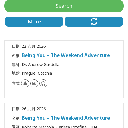
地
Search
區
More
課
程
導
日期:
22 八月 2026
師
Being You – The Weekend Adventure
名稱:
Shop
導師:
Dr. Andrew Gardella
地點:
Prague, Czechia
More
方式:
聯
日期:
26 九月 2026
繫
Being You – The Weekend Adventure
名稱:
導師:
Roberta Marzola, Carleta Iozefina TIBA