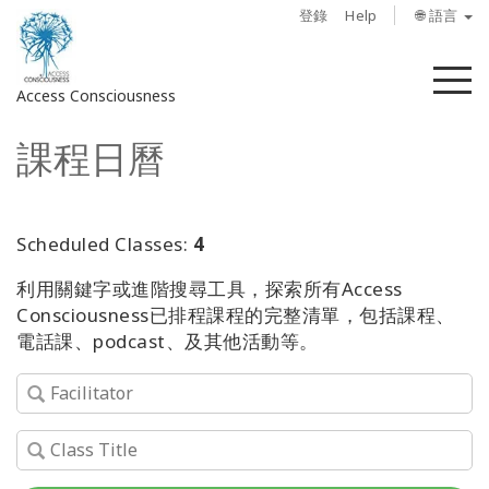
登錄
Help
🌐 語言
菜
Access Consciousness
單
課程日曆
登
錄
您
的
Scheduled Classes:
4
帳
利用關鍵字或進階搜尋工具，探索所有Access
戶
Consciousness已排程課程的完整清單，包括課程、
電話課、podcast、及其他活動等。
關
於
Access
Bars