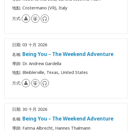
搜
索
地點:
Costermano (VR), Italy
方式:
日期:
03 十月 2026
Being You – The Weekend Adventure
名稱:
導師:
Dr. Andrew Gardella
地點:
Bleiblerville, Texas, United States
方式:
日期:
30 十月 2026
Being You – The Weekend Adventure
名稱:
導師:
Fatma Albrecht, Hannes Thalmann