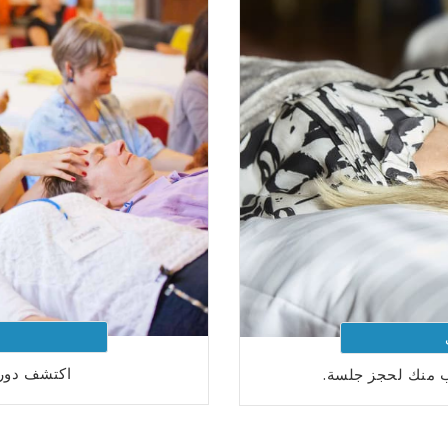
اكتشف دورا
 منك لحجز جلسة.