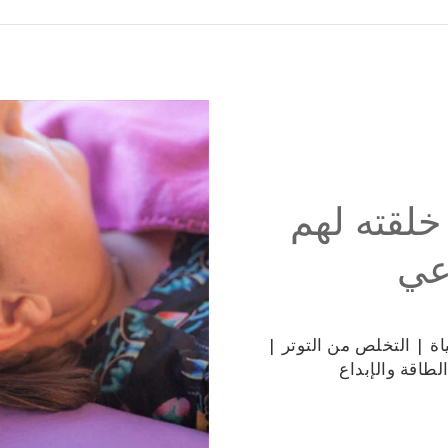
خلقته لهم
عي
ة | التخلص من التوتر |
طاقة والإبداع