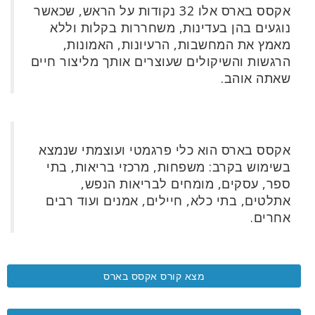
לחוות
אקסס בארס אלו 32 נקודות על הראש, שכאשר
אקסס
נוגעים בהן בעדינות, משחררות בקלות וללא
בארס
מאמץ את המחשבות, הרעיונות, האמונות,
הרגשות והשיקולים שעוצרים אותך מליצור חיים
למד
שאתה אוהב.
ביום
אחד
ללמד
אקסס
אקסס בארס הוא כלי פרגמטי ועוצמתי שנמצא
בארס
בשימוש בקרב: משפחות, מרכזי בריאות, בתי
ספר, עסקים, מומחים לבריאות הנפש,
Access
אתלטים, בתי כלא, חיילים, אמנים ועוד רבים
Bars in
אחרים.
Business
Global
Access
מצא קורס אקסס בארס
Bars
Class