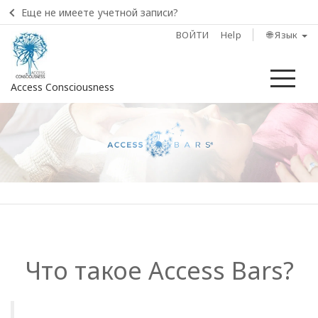
Еще не имеете учетной записи?
ВОЙТИ
Help
🌐 Язык
Ме
Access Consciousness
Войти
в
свою
учетную
запись
Home
Что такое
Access Bars
?
Что
такое
Access
Bars?