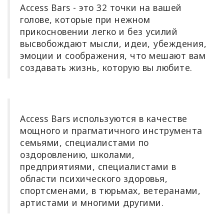
Access Bars
- это 32 точки на вашей
Попробуйте
голове, которые при нежном
это
прикосновении легко и без усилий
высвобождают мысли, идеи, убеждения,
Обучитесь
эмоции и соображения, что мешают вам
за 1 день
создавать жизнь, которую вы любите.
Преподавать
Access Bars
Access Bars
используются в качестве
Access
мощного и прагматичного инструмента
Bars in
Business
семьями, специалистами по
оздоровлению, школами,
предприятиями, специалистами в
Глобальный
класс
области психического здоровья,
Access Bars
спортсменами, в тюрьмах, ветеранами,
артистами и многими другими.