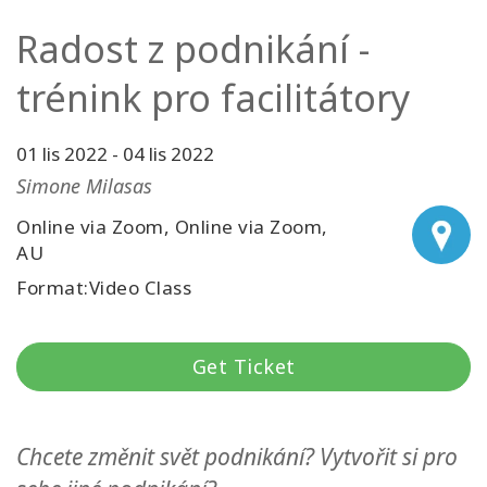
Radost z podnikání -
Kurzy
trénink pro facilitátory
Facilitators
Shop
01 lis 2022
-
04 lis 2022
Simone Milasas
More
Online via Zoom, Online via Zoom,
AU
Novinky
Format:Video Class
Get Ticket
CONTACT
SEARCH
Chcete změnit svět podnikání? Vytvořit si pro