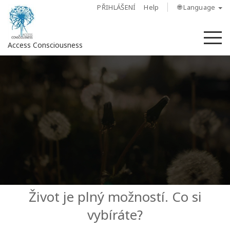
PŘIHLÁŠENÍ
Help
🌐 Language
M
Access Consciousness
Sign
in
to
Your
Account
O
nás
Access
Život je plný možností. Co si
Bars
vybíráte?
Regiony