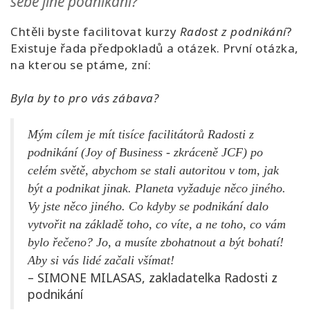
sebe jiné podnikání?
Chtěli byste facilitovat kurzy
Radost z podnikání
?
Existuje řada předpokladů a otázek. První otázka,
na kterou se ptáme, zní:
Byla by to pro vás zábava?
Mým cílem je mít tisíce facilitátorů Radosti z
podnikání (Joy of Business - zkráceně JCF) po
celém světě, abychom se stali autoritou v tom, jak
být a podnikat jinak. Planeta vyžaduje něco jiného.
Vy jste něco jiného. Co kdyby se podnikání dalo
vytvořit na základě toho, co víte, a ne toho, co vám
bylo řečeno? Jo, a musíte zbohatnout a být bohatí!
Aby si vás lidé začali všímat!
– SIMONE MILASAS, zakladatelka Radosti z
podnikání