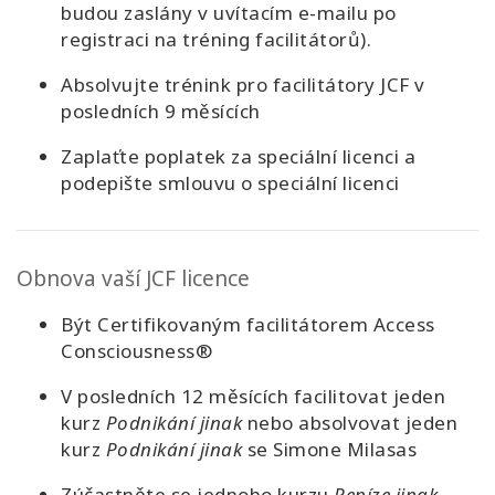
budou zaslány v uvítacím e-mailu po
registraci na tréning facilitátorů).
Absolvujte trénink pro facilitátory JCF v
posledních 9 měsících
Zaplaťte poplatek za speciální licenci a
podepište smlouvu o speciální licenci
Obnova vaší JCF licence
Být Certifikovaným facilitátorem Access
Consciousness®
V posledních 12 měsících facilitovat jeden
kurz
Podnikání jinak
nebo absolvovat jeden
kurz
Podnikání jinak
se Simone Milasas
Zúčastněte se jednoho kurzu
Peníze jinak