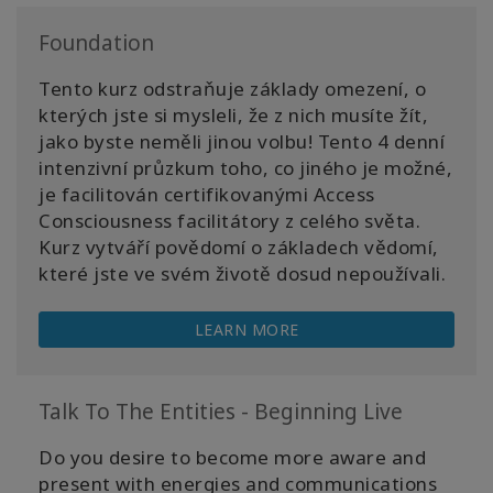
Foundation
Tento kurz odstraňuje základy omezení, o
kterých jste si mysleli, že z nich musíte žít,
jako byste neměli jinou volbu! Tento 4 denní
intenzivní průzkum toho, co jiného je možné,
je facilitován certifikovanými Access
Consciousness facilitátory z celého světa.
Kurz vytváří povědomí o základech vědomí,
které jste ve svém životě dosud nepoužívali.
LEARN MORE
Talk To The Entities - Beginning Live
Do you desire to become more aware and
present with energies and communications