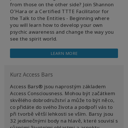
from those on the other side? Join Shannon
O'Hara or a Certified TTTE Facilitator for
the Talk to the Entities - Beginning where
you will learn how to develop your own
psychic awareness and change the way you
see the spirit world.
LEARN MORE
Kurz Access Bars
Access Bars® jsou naprostým základem
Access Consciousness. Mohou být začátkem
skvělého dobrodružství a může to být něco,
co přidáte do svého života a podpoří vás to
při tvorbě větší lehkosti se vším. Barsy jsou
32 jedinečnými body na hlavě, které souvisí s
různými životními oblastmi a aspekty.