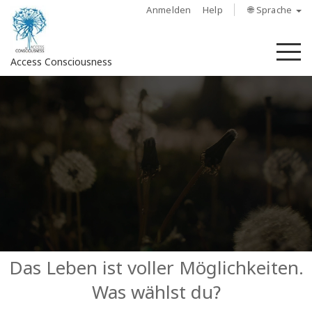
Anmelden
Help
🌐 Sprache
M
Access Consciousness
Bei
Konto
anmelden
Über
Access
Bars
Regionen
Das Leben ist voller Möglichkeiten.
Was wählst du?
Kurse