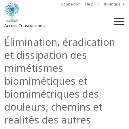
Connexion
Help
🌐 Langue
M
Access Consciousness
Élimination, éradication
Connectez-
vous
et dissipation des
sur
votre
mimétismes
compte
biomimétiques et
À
propos
biomimétriques des
douleurs, chemins et
Access
Bars
realités des autres
Les