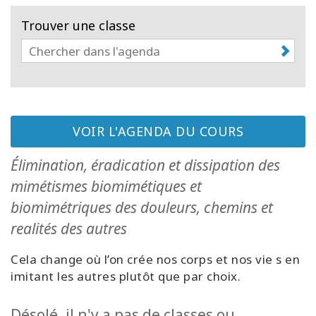
régions
Trouver une classe
Classes
Facilitateurs
Shop
VOIR L'AGENDA DU COURS
More
Élimination, éradication et dissipation des
mimétismes biomimétiques et
Actualités
biomimétriques des douleurs, chemins et
realités des autres
CONTACT
Cela change où l’on crée nos corps et nos vie s en
imitant les autres plutôt que par choix.
RECHERCHE
Désolé, il n'y a pas de classes ou