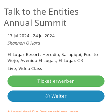
Facilitatoren
Talk to the Entities
Shop
Annual Summit
More
17 Jul 2024
-
24 Jul 2024
Shannon O'Hara
Neuigkeiten
El Lugar Resort, Heredia, Sarapiqui, Puerto
Viejo, Avenida El Lugar,, El Lugar, CR
KONTAKT
Live, Video Class
Ticket erwerben
SUCHE
ⓘ Weiter