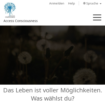
Anmelden
Help
🌐 Sprache
M
Access Consciousness
Bei
Konto
anmelden
Über
Access
Bars
Regionen
Das Leben ist voller Möglichkeiten.
Was wählst du?
Kurse