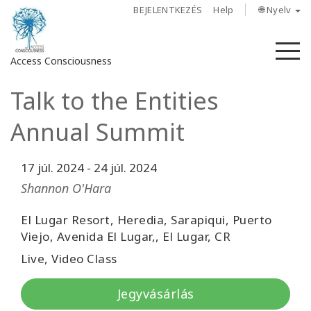
BEJELENTKEZÉS
Help
🌐 Nyelv
M
Access Consciousness
Talk to the Entities
Bejelentkezés
a
Annual Summit
fiókba
17 júl. 2024
-
24 júl. 2024
Rólunk
Shannon O'Hara
Access
Bars
El Lugar Resort, Heredia, Sarapiqui, Puerto
Viejo, Avenida El Lugar,, El Lugar, CR
Régiók
Live, Video Class
Tanfolyamok
Jegyvásárlás