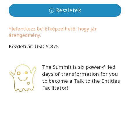
Facilitators
ⓘ Részletek
Shop
*Jelentkezz be! Elképzelhető, hogy jár
árengedmény.
More
Kezdeti ár: USD 5,875
Hírek
The Summit is six power-filled
days of transformation for you
KAPCSOLAT
to become a Talk to the Entities
Facilitator!
KERESÉS