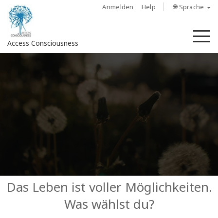
Anmelden
Help
🌐 Sprache
M
Access Consciousness
Bei
Konto
anmelden
Über
Access
Bars
Regionen
Das Leben ist voller Möglichkeiten.
Was wählst du?
Kurse