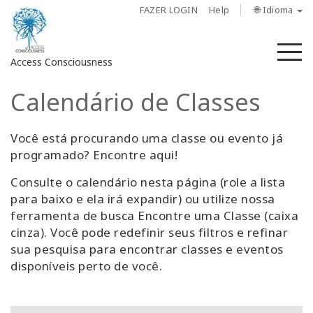
FAZER LOGIN
Help
🌐 Idioma
M
Access Consciousness
Calendário de Classes
Fazer
login
em
Você está procurando uma classe ou evento já
sua
programado? Encontre aqui!
conta
Consulte o calendário nesta página (role a lista
para baixo e ela irá expandir) ou utilize nossa
Sobre
ferramenta de busca Encontre uma Classe (caixa
cinza). Você pode redefinir seus filtros e refinar
Access
sua pesquisa para encontrar classes e eventos
Bars
disponíveis perto de você.
Regiões