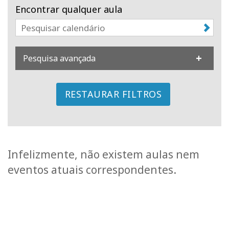
Encontrar qualquer aula
Classes
Facilitators
Pesquisa avançada
Shop
More
RESTAURAR FILTROS
Novidades
Infelizmente, não existem aulas nem
CONTATO
eventos atuais correspondentes.
PESQUISAR