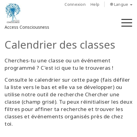
Connexion
Help
🌐 Langue
M
Access Consciousness
Calendrier des classes
Connectez-
vous
sur
Cherches-tu une classe ou un événement
votre
programmé ? C'est ici que tu le trouveras !
compte
Consulte le calendrier sur cette page (fais défiler
la liste vers le bas et elle va se développer) ou
À
utilise notre outil de recherche Chercher une
propos
classe (champ grisé). Tu peux réinitialiser les deux
filtres pour affiner ta recherche et trouver les
Access
classes et événements organisés près de chez
Bars
toi.
Les