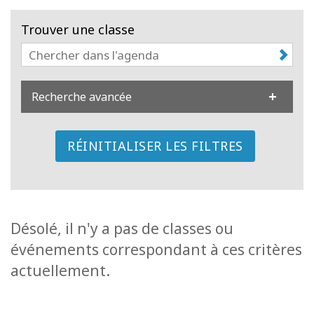
régions
Trouver une classe
Classes
Facilitateurs
Recherche avancée
Shop
RÉINITIALISER LES FILTRES
More
Actualités
Désolé, il n'y a pas de classes ou
événements correspondant à ces critères
CONTACT
actuellement.
RECHERCHE