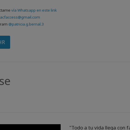
áctame
vía Whatsapp en este link
ciacfaccess@gmail.com
gram
@patricia.g.bernal.3
HR
se
"Todo a tu vida llega con f