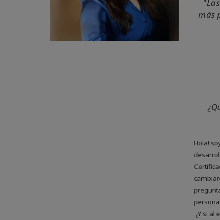
"Las
más p
¿Qu
Hola! so
desarrol
Certific
cambiar
pregunta
personal
¿Y si al 