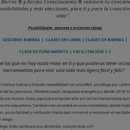
 Barras ® y Access Consciousness ® restaura tu concien
osibilidades y más elecciones, para ti y para la creación
vida"
- . -
Posibilidades, sesiones y próximas clases
SESIONES BARRAS
|
CLASES EN LINEA
|
CLASES DE BARRAS
|
CLASE DE FUNDAMENTO
|
FACILITACIÓN 1:1
é tal que no hay nada malo en ti y que pudieras tener acce
herramientas para vivir una vida más ligera fácil y feliz?
y Patricia Galvan y Estudie contabilidad con una MBA, psicóloga por cariño
lo de las personas, Mindset coach, terapeuta energética y desde 2018 Fa
ado por Access. Estoy aquí para empoderarte a ti con las herramienta que
on mi vida entera. También me encontré en esos momentos donde hab
s, poca claridad y confusión. Hasta que comencé a reconocer el verdad
: elegir
elegir, todo cambiara a tu alrededor, incluyéndote a ti?