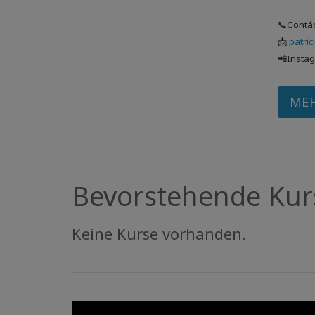
📞Cont
📩
patri
📲Insta
ME
Bevorstehende Kur
Keine Kurse vorhanden.