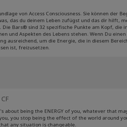
undlage von Access Consciousness. Sie können der Be
was, das du deinem Leben zufügst und das dir hilft, m
n. Die Bars® sind 32 spezifische Punkte am Kopf, die i
chen und Aspekten des Lebens stehen. Wenn Du einen
ng ausreichend, um die Energie, die in diesem Bereic
en ist, freizusetzen.
 CF
. It's about being the ENERGY of you, whatever that ma
 you, you stop being the effect of the world around y
that any situation is changeable.