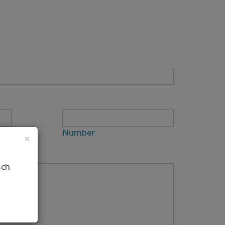
Number
×
sch