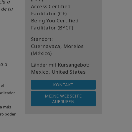
cia a
Access Certified
 de tu
Facilitator (CF)
Being You Certified
Facilitator (BYCF)
Standort:
Cuernavaca, Morelos
(México)
so a
Länder mit Kursangebot:
Mexico, United States
KONTAKT
 al
cilitador
MEINE WEBSEITE
AUFRUFEN
ía más
ero poder