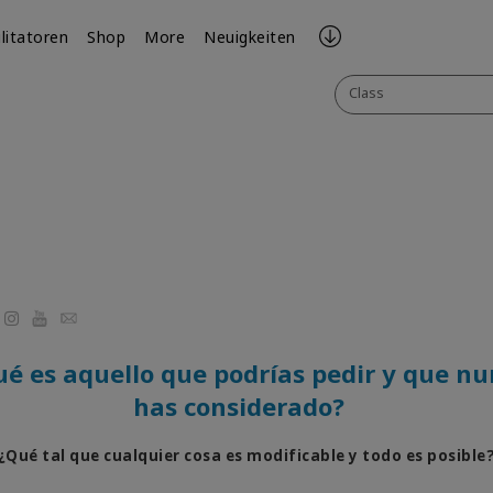
ilitatoren
Shop
More
Neuigkeiten
Class
r
cebook
YouTube
Email
é es aquello que podrías pedir y que n
has considerado?
¿Qué tal que cualquier cosa es modificable y todo es posible