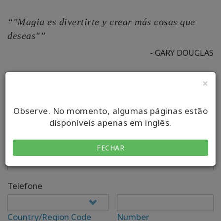
“"Magia es divertirte y crear más cosas que
deseas"”
- GARY DOUGLAS
×
Your Full Name*
Observe. No momento, algumas páginas estão
disponíveis apenas em inglês.
Email*
FECHAR
Telefone
Country/Region Code
Number