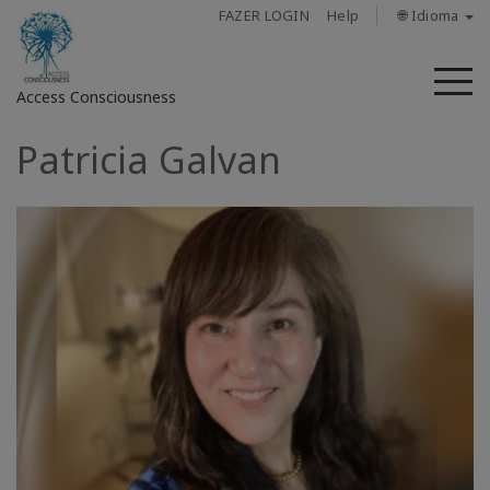
FAZER LOGIN
Help
🌐 Idioma
M
Access Consciousness
Patricia Galvan
Fazer
login
em
sua
conta
Sobre
Access
Bars
Regiões