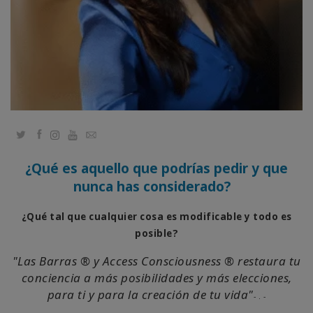
Classes
Facilitators
Shop
More
Twitter
Facebook
YouTube
Email
Novidades
¿Qué es aquello que podrías pedir y que
nunca has considerado?
¿Qué tal que cualquier cosa es modificable y todo es
CONTATO
posible?
"Las Barras ® y Access Consciousness ® restaura tu
PESQUISAR
conciencia a más posibilidades y más elecciones,
para ti y para la creación de tu vida"
- . -