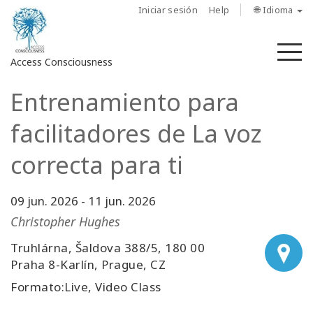
Iniciar sesión
Help
🌐 Idioma
M
Access Consciousness
Entrenamiento para
Iniciar
sesión
facilitadores de La voz
en
su
correcta para ti
cuenta
09 jun. 2026
-
11 jun. 2026
Sobre
nosotros
Christopher Hughes
Truhlárna, Šaldova 388/5, 180 00
Las
Praha 8-Karlín, Prague, CZ
barras
de
Formato:Live, Video Class
Access