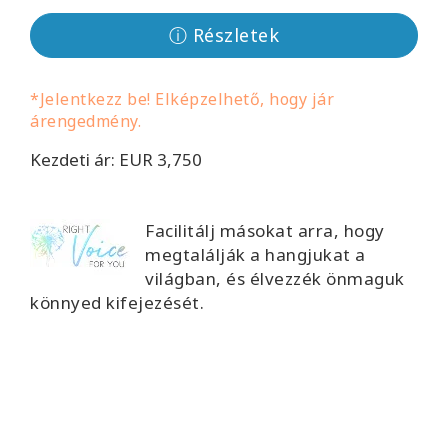
Facilitators
ⓘ Részletek
Shop
*Jelentkezz be! Elképzelhető, hogy jár
árengedmény.
More
Kezdeti ár: EUR 3,750
Hírek
Facilitálj másokat arra, hogy
megtalálják a hangjukat a
KAPCSOLAT
világban, és élvezzék önmaguk
könnyed kifejezését.
KERESÉS