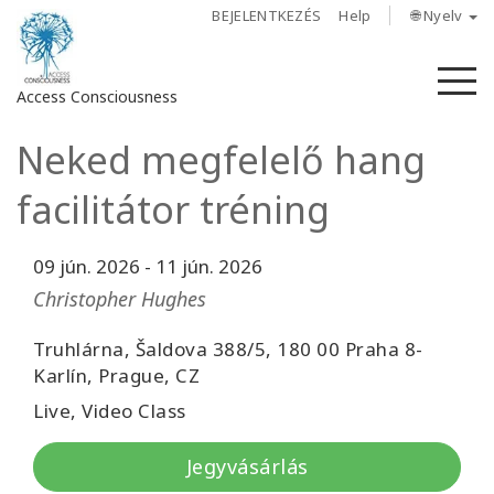
BEJELENTKEZÉS
Help
🌐 Nyelv
M
Access Consciousness
Neked megfelelő hang
Bejelentkezés
a
facilitátor tréning
fiókba
09 jún. 2026
-
11 jún. 2026
Rólunk
Christopher Hughes
Access
Bars
Truhlárna, Šaldova 388/5, 180 00 Praha 8-
Karlín, Prague, CZ
Régiók
Live, Video Class
Tanfolyamok
Jegyvásárlás