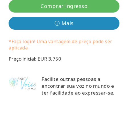
Classes
Comprar ingresso
Facilitators
ⓘ Mais
Shop
*Faça login! Uma vantagem de preço pode ser
aplicada.
More
Preço inicial: EUR 3,750
Novidades
Facilite outras pessoas a
encontrar sua voz no mundo e
CONTATO
ter facilidade ao expressar-se.
PESQUISAR