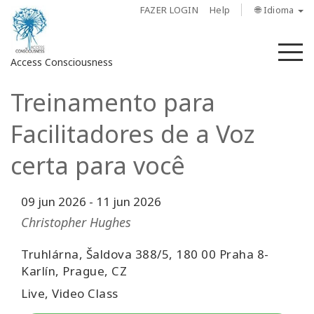
FAZER LOGIN
Help
🌐 Idioma
M
Access Consciousness
Treinamento para
Fazer
login
Facilitadores de a Voz
em
sua
certa para você
conta
09 jun 2026
-
11 jun 2026
Sobre
Christopher Hughes
Access
Bars
Truhlárna, Šaldova 388/5, 180 00 Praha 8-
Karlín, Prague, CZ
Regiões
Live, Video Class