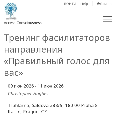
ВОЙТИ
Help
🌐 Язык
М
Access Consciousness
Тренинг фасилитаторов
Войти
в
направления
свою
учетную
«Правильный голос для
запись
вас»
О
нас
09 июн 2026
-
11 июн 2026
Christopher Hughes
Access
Bars
Truhlárna, Šaldova 388/5, 180 00 Praha 8-
Karlín, Prague, CZ
Регионы