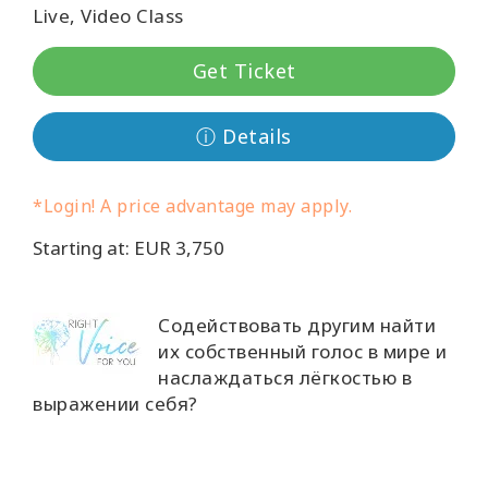
Live, Video Class
Классы
Get Ticket
Фасилитаторы
ⓘ Details
Shop
*Login! A price advantage may apply.
More
Starting at: EUR 3,750
КОНТАКТЫ
Содействовать другим найти
их собственный голос в мире и
наслаждаться лёгкостью в
ПОИСК
выражении себя?