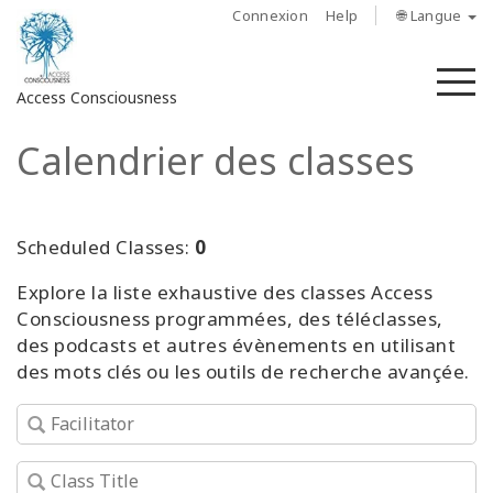
Connexion
Help
🌐 Langue
M
Access Consciousness
Calendrier des classes
Connectez-
vous
sur
votre
Scheduled Classes:
0
compte
Explore la liste exhaustive des classes Access
Consciousness programmées, des téléclasses,
À
propos
des podcasts et autres évènements en utilisant
des mots clés ou les outils de recherche avançée.
Access
Bars
Les