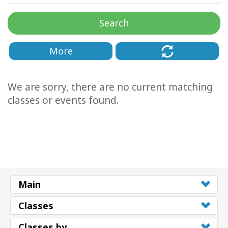
régions
Search
Classes
More
Facilitateurs
Shop
We are sorry, there are no current matching
classes or events found.
More
Actualités
CONTACT
Main
Classes
RECHERCHE
Classes by