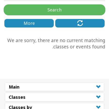
Search
More
We are sorry, there are no current matching
classes or events found.
CT
CH
Main
Classes
Classes by