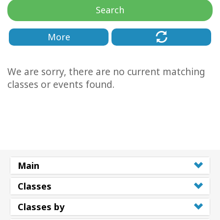
Regions
Search
课
More
程
查
We are sorry, there are no current matching
找
导
classes or events found.
师
Shop
More
Main
Classes
联
系
Classes by