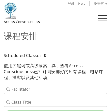
登录
Help
🌐 语言
菜
Access Consciousness
单
课程安排
登
录
您
的
Scheduled Classes:
0
帐
使用关键词或高级搜索工具，查看Access
户
Consciousness已经计划安排好的所有课程、电话课
程、播客以及其他活动。
关
于
Access
Bars