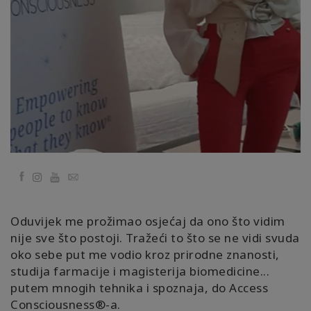
régions
Classes
Facilitateurs
Shop
More
Facebook
YouTube
Email
Actualités
Oduvijek me prožimao osjećaj da ono što vidim
nije sve što postoji. Tražeći to što se ne vidi svuda
CONTACT
oko sebe put me vodio kroz prirodne znanosti,
studija farmacije i magisterija biomedicine...
putem mnogih tehnika i spoznaja, do Access
RECHERCHE
Consciousness®️-a.