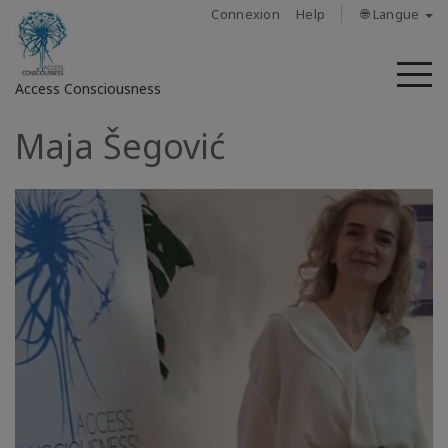
Connexion
Help
🌐 Langue
M
Access Consciousness
Maja Šegović
Connectez-
vous
sur
votre
compte
À
propos
Access
Bars
Les