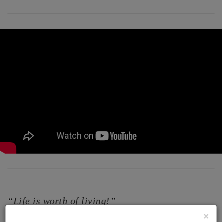
“Life is worth of living!”
×
- MAJA ŠEGOVIĆ