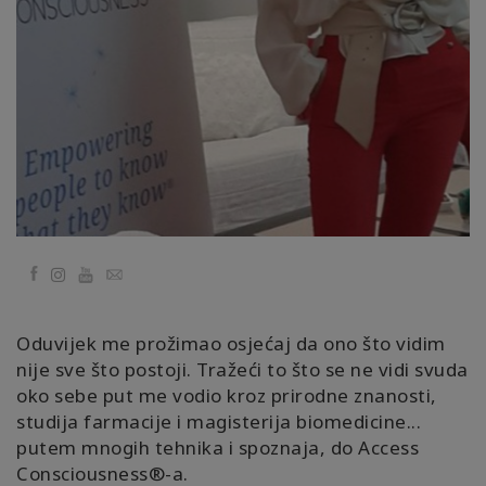
Классы
Фасилитаторы
Shop
More
Facebook
YouTube
Email
КОНТАКТЫ
Oduvijek me prožimao osjećaj da ono što vidim
nije sve što postoji. Tražeći to što se ne vidi svuda
ПОИСК
oko sebe put me vodio kroz prirodne znanosti,
studija farmacije i magisterija biomedicine...
putem mnogih tehnika i spoznaja, do Access
Consciousness®️-a.