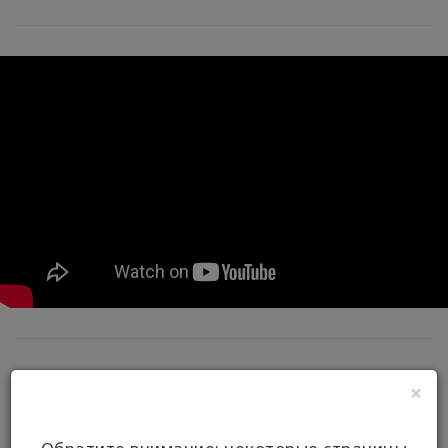
×
“Life is worth of living!”
- MAJA ŠEGOVIĆ