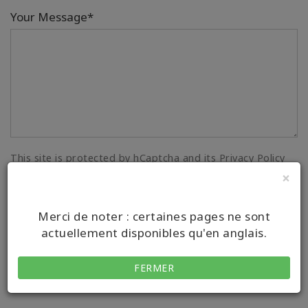
Your Message*
This site is protected by hCaptcha and its Privacy Policy
and Terms of Service apply.
×
SEND MESSAGE
Merci de noter : certaines pages ne sont
actuellement disponibles qu'en anglais.
FERMER
Mes cours