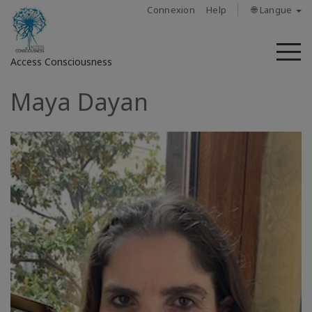
Connexion
Help
🌐 Langue
M
Access Consciousness
Maya Dayan
Connectez-
vous
sur
votre
compte
À
propos
Access
Bars
Les