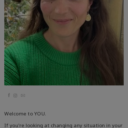
régions
Classes
Facilitateurs
Shop
More
Actualités
Facebook
Email
CONTACT
Welcome to YOU.
RECHERCHE
If you're looking at changing any situation in your