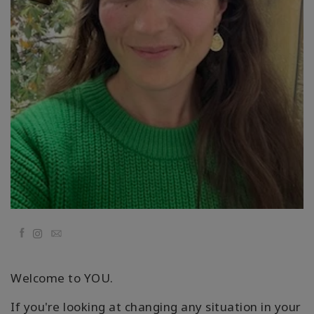
Kolaylaştırıcılar
Shop
More
Mutluluğunuzu
Açın
İLETIŞIM
Facebook
Email
ARA
Welcome to YOU.
If you're looking at changing any situation in your