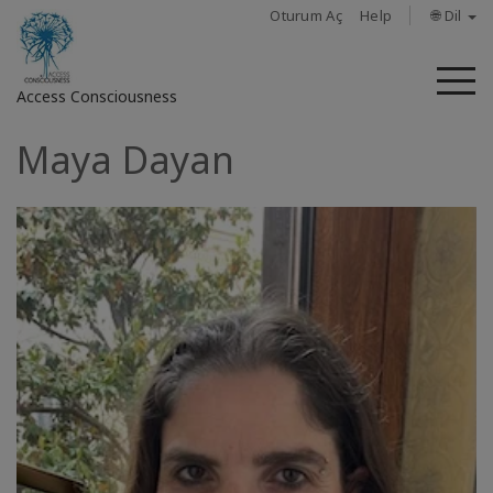
Oturum Aç
Help
🌐 Dil
M
Access Consciousness
Maya Dayan
Hesabınızda
oturum
açın
Hakkında
Access
Bars
Bölgeler
Sınıflar