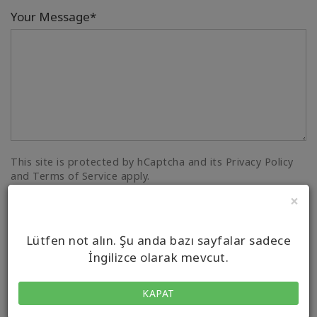
Your Message*
This site is protected by hCaptcha and its Privacy Policy
and Terms of Service apply.
×
SEND MESSAGE
Lütfen not alın. Şu anda bazı sayfalar sadece
İngilizce olarak mevcut.
Seminerlerim
KAPAT