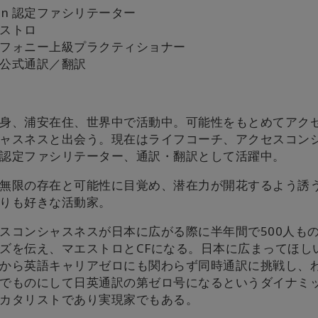
en 認定ファシリテーター
ストロ
フォニー上級プラクティショナー
公式通訳／翻訳
身、浦安在住、世界中で活動中。可能性をもとめてアク
ャスネスと出会う。現在はライフコーチ、アクセスコン
認定ファシリテーター、通訳・翻訳として活躍中。
無限の存在と可能性に目覚め、潜在力が開花するよう誘
りも好きな活動家。
スコンシャスネスが日本に広がる際に半年間で500人も
ズを伝え、マエストロとCFになる。日本に広まってほし
から英語キャリアゼロにも関わらず同時通訳に挑戦し、
でものにして日英通訳の第ゼロ号になるというダイナミ
カタリストであり実現家でもある。