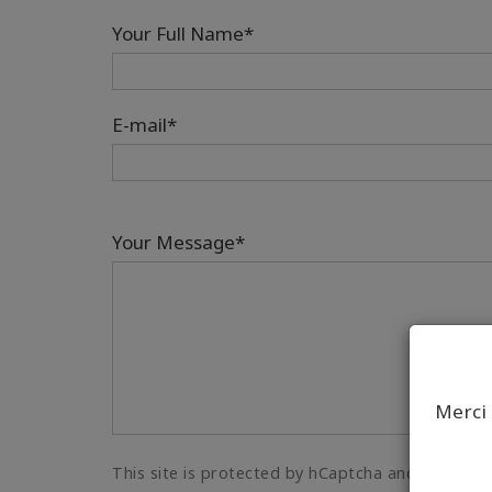
Your Full Name*
E-mail*
Your Message*
Merci 
This site is protected by hCaptcha and its Priva