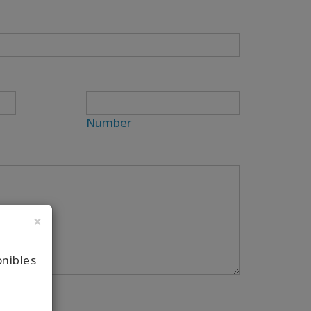
Number
×
onibles