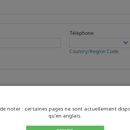
Téléphone
Country/Region Code
de noter : certaines pages ne sont actuellement disp
qu'en anglais.
cy Policy and Terms of Service apply.