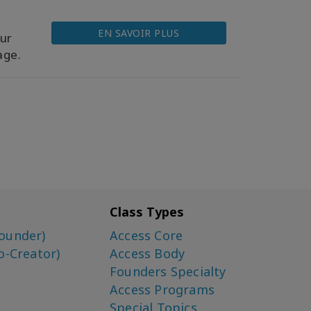
EN SAVOIR PLUS
ur
age.
Class Types
ounder)
Access Core
o-Creator)
Access Body
Founders Specialty
Access Programs
Special Topics