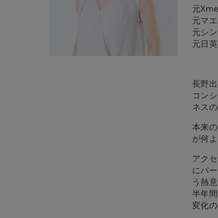
元Xm
元マエ
元シン
元日英
長野出
コンシ
ネスの
本来の
が何よ
アクセ
にバー
う熱意
半年間
変化の