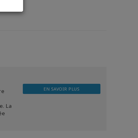
EN SAVOIR PLUS
re
e. La
ée