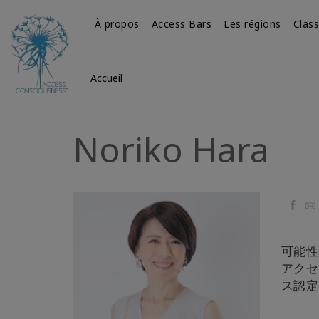
À propos
Access Bars
Les régions
Clas
Accueil
Noriko Hara
Faceb
Ema
可能性
アクセ
ス認定