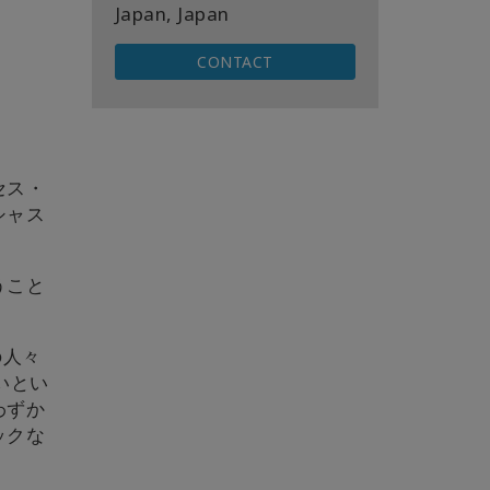
Japan, Japan
CONTACT
セス・
シャス
うこと
の人々
いとい
わずか
ックな