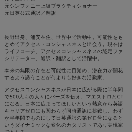
元シンフォニー上級プラクティショナー
元日英公式通訳／翻訳
長野出身、浦安在住、世界中で活動中。可能性をも
とめてアクセス・コンシャスネスと出会う。現在は
ライフコーチ、アクセスコンシャスネスの認定ファ
シリテーター、通訳・翻訳として活躍中。
本来の無限の存在と可能性に目覚め、潜在力が開花
するよう誘うことが何よりも好きな活動家。
アクセスコンシャスネスが日本に広がる際に半年間
で500人もの人々にバーズを伝え、マエストロとCF
になる。日本に広まってほしいという熱意から英語
キャリアゼロにも関わらず同時通訳に挑戦し、わず
か半年間でものにして日英通訳の第ゼロ号になると
いうダイナミックな変化のカタリストであり実現家
でもある。