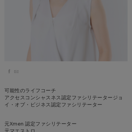
Классы
Фасилитаторы
Shop
More
Facebook
Email
КОНТАКТЫ
可能性のライフコーチ
アクセスコンシャスネス認定ファシリテータージョ
ПОИСК
イ・オブ・ビジネス認定ファシリテーター
元Xmen 認定ファシリテーター
元マエストロ