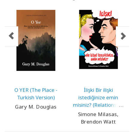
O YER (The Place -
İlişki Bir ilişki
Turkish Version)
istediğinize emin
misiniz? (Relationship
Gary M. Douglas
Are You Sure You
Simone Milasas,
Want One - Turkish
Brendon Watt
Version)