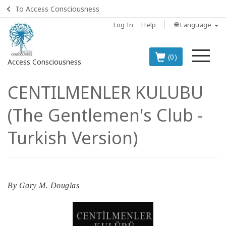
To Access Consciousness
Log In
Help
🌐 Language
Me
(0)
Access Consciousness
CENTILMENLER KULUBU
Sign
in
(The Gentlemen's Club -
to
Your
Turkish Version)
Account
BOOKS
By
Gary M. Douglas
CLASSES
MEMBERSHIPS