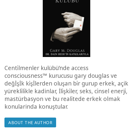
ACCESSORIES
YOUR
BUSINESS
ADV
SEARCH
View
Centi̇lmenler kulübü’nde access
Topics
consciousness™ kurucusu gary douglas ve
değİşİk ki̇şİlerden oluşan bi̇r gurup erkek, açik
View
yürekli̇li̇kle kadinlar, İli̇şki̇ler, seks, ci̇nsel enerji̇,
Authors
mastürbasyon ve bu reali̇tede erkek olmak
konularinda konuştular.
Products
By
Language
ABOUT THE AUTHOR