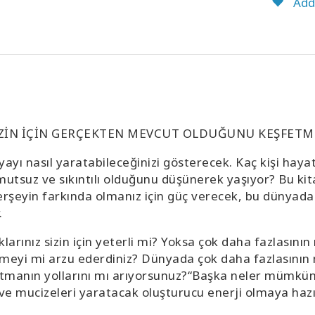
Add 
ZİN İÇİN GERÇEKTEN MEVCUT OLDUĞUNU KEŞFETME
ünyayı nasıl yaratabileceğinizi gösterecek. Kaç kişi hay
tsuz ve sıkıntılı olduğunu düşünerek yaşıyor? Bu kitap 
herşeyin farkında olmanız için güç verecek, bu dünyada
.
arınız sizin için yeterli mi? Yoksa çok daha fazlası
rişmeyi mi arzu ederdiniz? Dünyada çok daha fazlasını
anın yollarını mı arıyorsunuz?“Başka neler mümkün?”
ve mucizeleri yaratacak oluşturucu enerji olmaya hazı