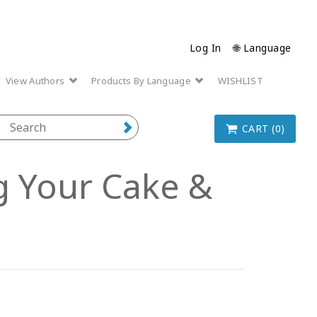
Log In
🌐 Language
View Authors
Products By Language
WISHLIST
CART (0)
g Your Cake &