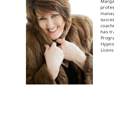
Margar
profes
manag
succes
coache
has tr
Progra
Hypnot
Licens