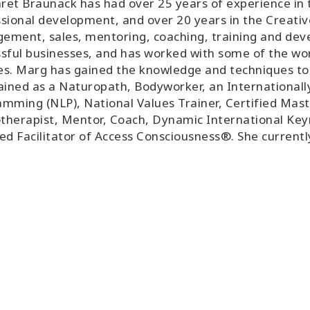
et Braunack has had over 25 years of experience in t
sional development, and over 20 years in the Creative
ement, sales, mentoring, coaching, training and de
sful businesses, and has worked with some of the wor
s. Marg has gained the knowledge and techniques to f
ained as a Naturopath, Bodyworker, an Internationally
mming (NLP), National Values Trainer, Certified Mast
herapist, Mentor, Coach, Dynamic International Key
ed Facilitator of Access Consciousness®. She currentl