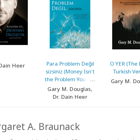
Para Problem Değil
O YER (The P
 Dain Heer
sizsiniz (Money Isn't
Turkish Ver
the Problem You Are
Gary M. Do
- Turkish Version)
Gary M. Douglas,
Dr. Dain Heer
garet A. Braunack