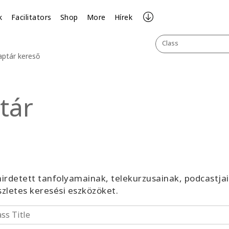
k
Facilitators
Shop
More
Hírek
Class
aptár kereső
tár
irdetett tanfolyamainak, telekurzusainak, podcastja
észletes keresési eszközöket.