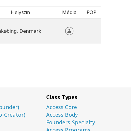
Helyszín
Média
POP
skøbing, Denmark
Class Types
ounder)
Access Core
o-Creator)
Access Body
Founders Specialty
Access Programs