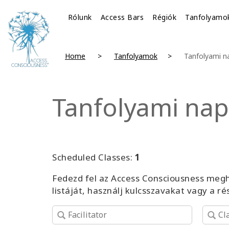
Rólunk
Access Bars
Régiók
Tanfolyamo
Home
Tanfolyamok
Tanfolyami n
Tanfolyami nap
Scheduled Classes:
1
Fedezd fel az Access Consciousness megh
listáját, használj kulcsszavakat vagy a r