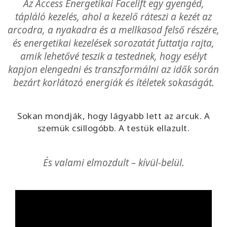
Az Access Energetikai Facelift egy gyengéd,
Tanítsd
tápláló kezelés, ahol a kezelő ráteszi a kezét az
arcodra, a nyakadra és a mellkasod felső részére,
és energetikai kezelések sorozatát futtatja rajta,
amik lehetővé teszik a testednek, hogy esélyt
KAPCSOLAT
kapjon elengedni és transzformálni az idők során
bezárt korlátozó energiák és ítéletek sokaságát.
KERESÉS
Sokan mondják, hogy lágyabb lett az arcuk. A
szemük csillogóbb. A testük ellazult.
És valami elmozdult – kívül-belül.