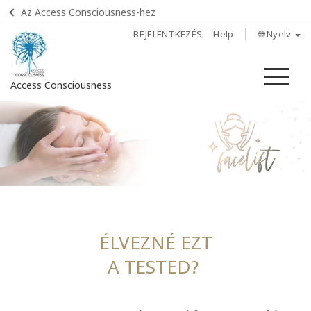
Az Access Consciousness-hez
BEJELENTKEZÉS
Help
🌐 Nyelv
Me
Access Consciousness
Bejelentkezés
a
fiókba
Főoldal
Tapasztald
meg
ÉLVEZNÉ EZT
A TESTED?
Tanuld
meg