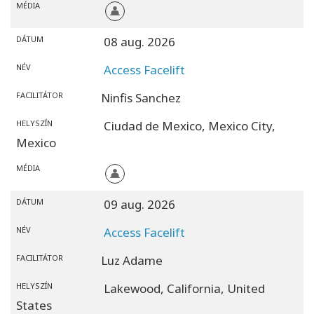
MÉDIA
Bejelentkezés
DÁTUM
08 aug. 2026
a
fiókba
NÉV
Access Facelift
Főoldal
FACILITÁTOR
Ninfis Sanchez
HELYSZÍN
Ciudad de Mexico,
Mexico City,
Tapasztald
Mexico
meg
MÉDIA
Tanuld
meg
DÁTUM
09 aug. 2026
Tanítsd
NÉV
Access Facelift
FACILITÁTOR
Luz Adame
HELYSZÍN
Lakewood,
California,
United
KAPCSOLAT
States