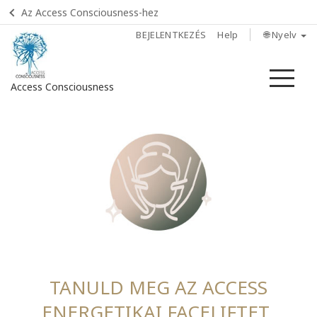
Az Access Consciousness-hez
BEJELENTKEZÉS
Help
🌐 Nyelv
Me
Access Consciousness
TANULD MEG AZ ACCESS
ENERGETIKAI FACELIFTET