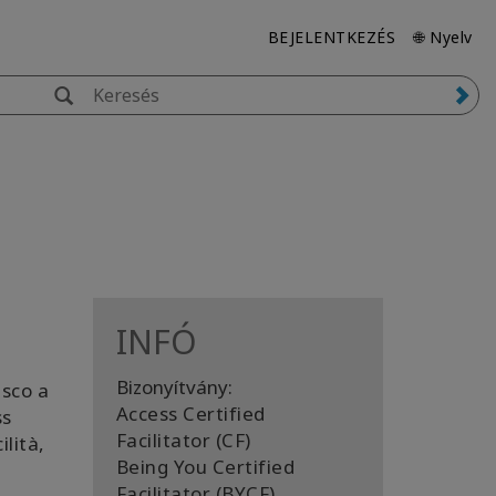
BEJELENTKEZÉS
🌐 Nyelv
INFÓ
Bizonyítvány:
esco a
Access Certified
ss
Facilitator (CF)
ilità,
Being You Certified
Facilitator (BYCF)