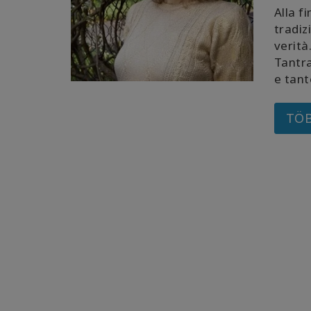
Alla f
tradiz
verità
Tantra
e tant
TÖB