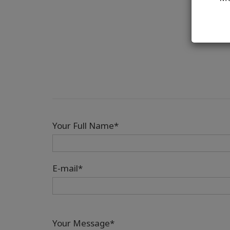
Your Full Name*
E-mail*
Your Message*