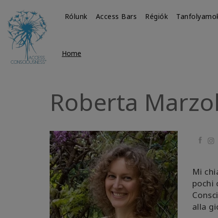
Rólunk
Access Bars
Régiók
Tanfolyamo
Home
Roberta Marzo
Faceb
Mi chi
pochi 
Consci
alla gi