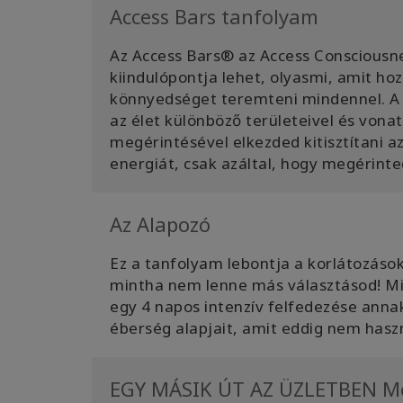
Access Bars tanfolyam
Az Access Bars® az Access Consciousne
kiindulópontja lehet, olyasmi, amit h
könnyedséget teremteni mindennel. A 
az élet különböző területeivel és von
megérintésével elkezded kitisztítani 
energiát, csak azáltal, hogy megérinte
Az Alapozó
Ez a tanfolyam lebontja a korlátozások 
mintha nem lenne más választásod! Minős
egy 4 napos intenzív felfedezése ann
éberség alapjait, amit eddig nem haszn
EGY MÁSIK ÚT AZ ÜZLETBEN Me