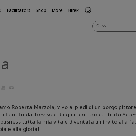
k
Facilitators
Shop
More
Hírek
Class
la
ook
YouTube
Email
amo Roberta Marzola, vivo ai piedi di un borgo pittor
chilometri da Treviso e da quando ho incontrato Acce
ousness tutta la mia vita è diventata un invito alla fac
oia e alla gloria!