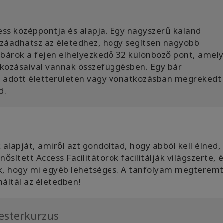
ss középpontja és alapja. Egy nagyszerű kaland
ozzáadhatsz az életedhez, hogy segítsen nagyobb
bárok a fejen elhelyezkedő 32 különböző pont, amel
atkozásaival vannak összefüggésben. Egy bár
az adott életterületen vagy vonatkozásban megrekedt
d.
alapját, amiről azt gondoltad, hogy abból kell élned,
ített Access Facilitátorok facilitálják világszerte, é
ak, hogy mi egyéb lehetséges. A tanfolyam megteremt
áltál az életedben!
sterkurzus