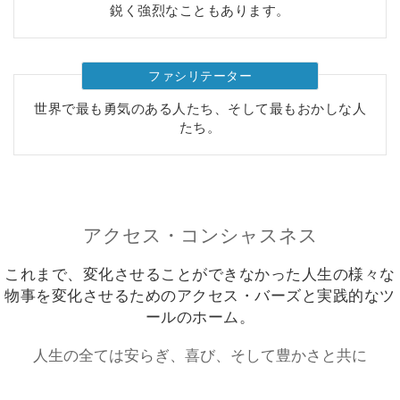
要
鋭く強烈なこともあります。
Access
Bars
ファシリテーター
世界で最も勇気のある人たち、そして最もおかしな人
地
たち。
域
ク
ラ
ス
アクセス・コンシャスネス
フ
これまで、変化させることができなかった人生の様々な
ァ
シ
物事を変化させるためのアクセス・バーズと実践的なツ
リ
ールのホーム。
テ
ー
人生の全ては安らぎ、喜び、そして豊かさと共に
タ
ー