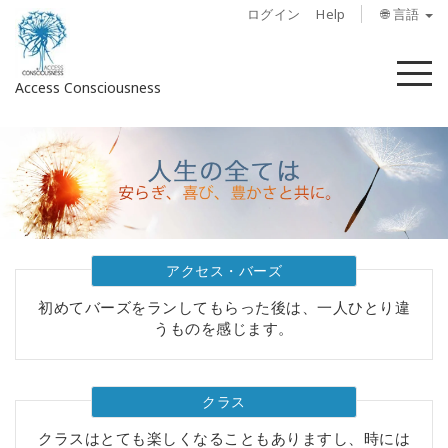
ログイン
Help
🌐 言語
メ
Access Consciousness
ニ
ュ
ー
ア
カ
ウ
ン
ト
に
アクセス・バーズ
サ
初めてバーズをランしてもらった後は、一人ひとり違
イ
うものを感じます。
ン
イ
ン
クラス
概
クラスはとても楽しくなることもありますし、時には