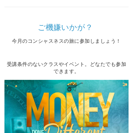
Shop
More
ご機嫌いかが？
今月のコンシャスネスの旅に参加しましょう！
連
絡
先
受講条件のないクラスやイベント。どなたでも参加
できます。
検
索